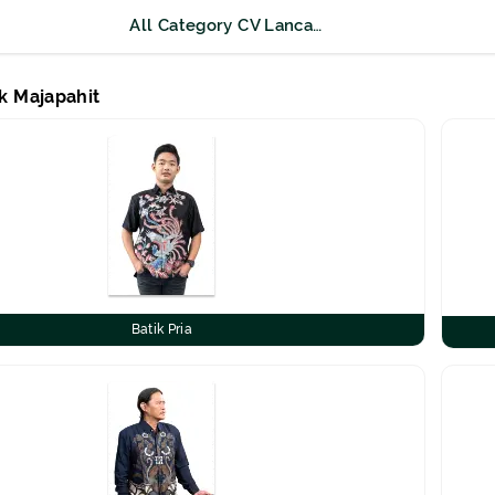
All Category CV Lancar Abadi Sejahtera
ik Majapahit
Batik Pria