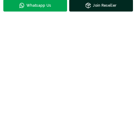
Whatsapp Us
Join Reseller
Kontak Untuk Harga
DESCRIPTION
Tambahkan Kemeja Anak Yardriss Warna Lengan Panjang Motif
9865 ini ke dalam koleksi toko fashion Anda. Tersedia berbagai
model kemeja anak laki-laki dengan harga terjangkau di Batik
Majapahit. Hubungi Batik Majapahit untuk bergabung menjadi
reseller/ mitra dan nikmati keuntungannya!
SIZE
Ukuran:(B=4-5-6) (C=7-8-9) (D=10-11-12) (E=S-M-L). Bahan: