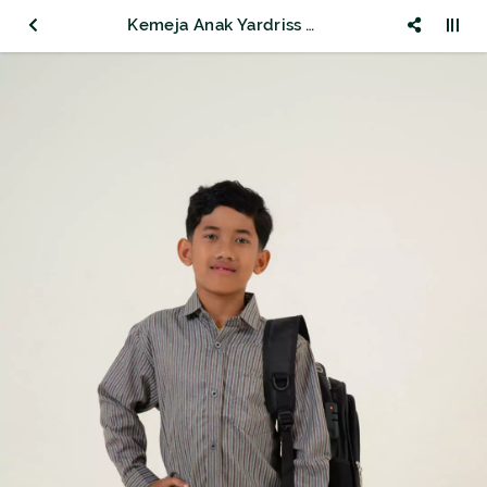
Kemeja Anak Yardriss Warna Lengan Panjang Motif 9865