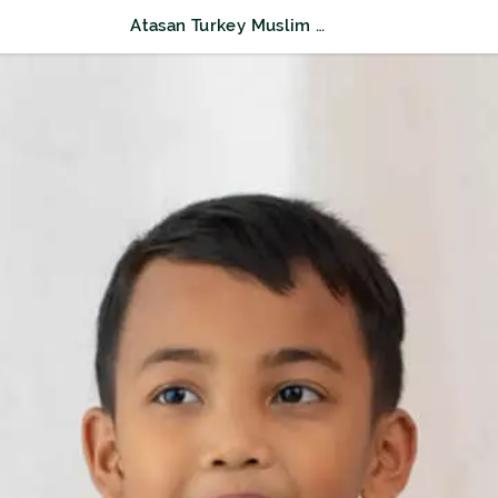
Atasan Turkey Muslim Anak Nur Hafid Warna Lengan Pendek Motif Corven7