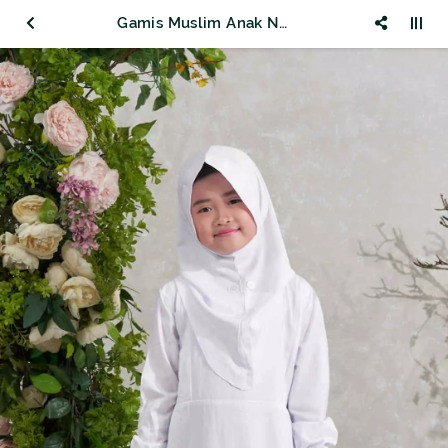
Gamis Muslim Anak Nur Aini Warna Putih Kombinasi Bordir Motif 9199