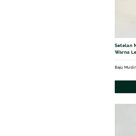
Setelan 
Warna Le
kain Mot
Baju Musli