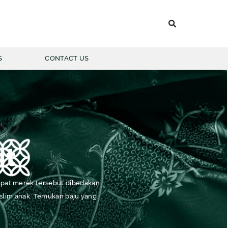
S
CONTACT US
 BATIK PRIA
LENGAN PANJANG
it
LENGAN PENDEK
eempat merek tersebut dibedakan
muslim anak. Temukan baju yang