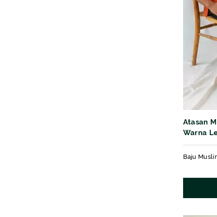
Atasan M
Warna L
kain Moti
Baju Musli