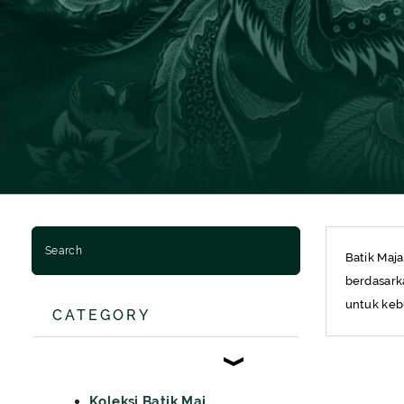
BATIK SERAGAM
BATIK ANAK
BAJU MUSLIM MAJAPAHIT
BAJU MUSLIM PRIA
BAJU MUSLIM WANITA
BAJU MUSLIM ANAK
Batik Maja
berdasarka
untuk keb
CATEGORY
Koleksi Batik Majapahit