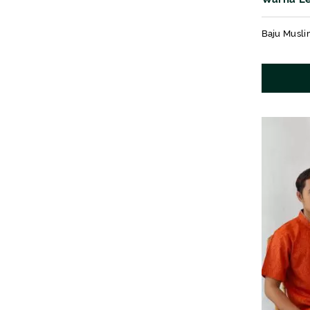
kain Moti
Baju Musli