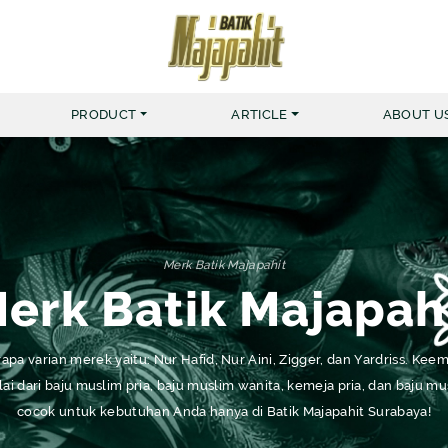
PRODUCT
ARTICLE
ABOUT U
MERK BATIK MAJAPAHIT
KEMEJA
Merk Batik Majapahit
MUSLIM NUR HAFID
BATIK 
erk Batik Majapah
MUSLIM NUR AINI
BATIK 
KEMEJA ZIGGER
apa varian merek yaitu: Nur Hafid, Nur Aini, Zigger, dan Yardriss. K
KEMEJA YARDRISS
ai dari baju muslim pria, baju muslim wanita, kemeja pria, dan baju 
cocok untuk kebutuhan Anda hanya di Batik Majapahit Surabaya!