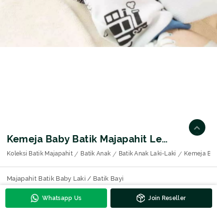
Kemeja Baby Batik Majapahit Lengan Pendek Motif Wajik
Koleksi Batik Majapahit
Batik Anak
Batik Anak Laki-Laki
Kemeja Bab
Majapahit Batik Baby Laki / Batik Bayi
Whatsapp Us
Join Reseller
Kontak Untuk Harga