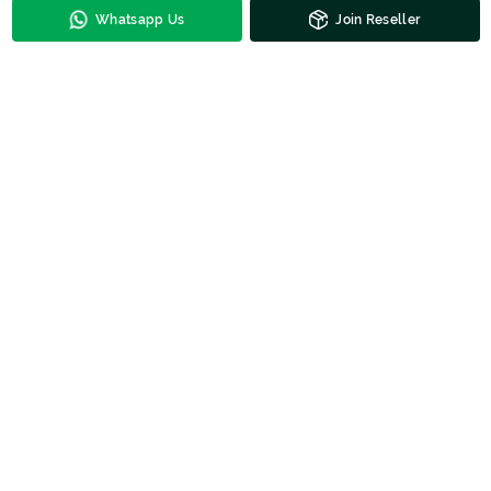
Whatsapp Us
Join Reseller
Kontak Untuk Harga
DESCRIPTION
Tambahkan Kemeja Anak Yardriss Warna Lengan Pendek Motif
I02-888 ini ke dalam koleksi toko fashion Anda. Tersedia berbagai
model kemeja anak laki-laki dengan harga terjangkau di Batik
Majapahit. Hubungi Batik Majapahit untuk bergabung menjadi
reseller/ mitra dan nikmati keuntungannya!
SIZE
Ukuran:(B=4-5-6) (C=7-8-9) (D=10-11-12) Bahan: Katun print