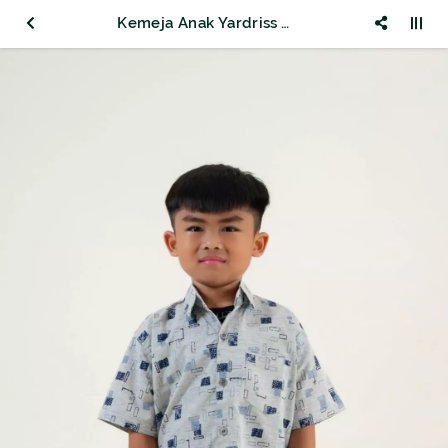
Kemeja Anak Yardriss Warna Lengan Pendek Motif I02-888