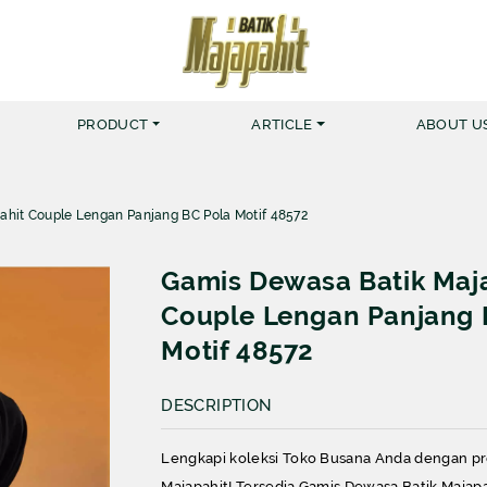
PRODUCT
ARTICLE
ABOUT U
hit Couple Lengan Panjang BC Pola Motif 48572
MERK BATIK MAJAPAHIT
KEMEJA
Gamis Dewasa Batik Maj
MUSLIM NUR HAFID
BATIK 
Couple Lengan Panjang 
MUSLIM NUR AINI
BATIK 
Motif 48572
KEMEJA ZIGGER
DESCRIPTION
KEMEJA YARDRISS
Lengkapi koleksi Toko Busana Anda dengan pro
Majapahit! Tersedia Gamis Dewasa Batik Majap