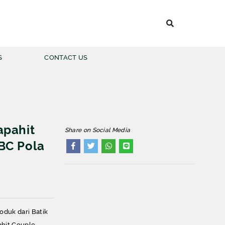
S
CONTACT US
 BATIK PRIA
apahit
Share on Social Media
LENGAN PANJANG
BC Pola
LENGAN PENDEK
duk dari Batik
ahit Couple