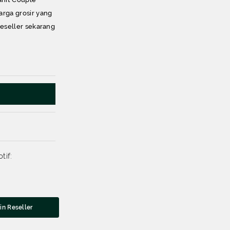
rga grosir yang
reseller sekarang
tif:
in Reseller