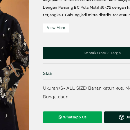
Lengan Panjang BC Pola Motif 48572 dengan ha
terjangkau. Gabung jadi mitra distributor atau 
dan dapatkan keuntungannya!
SEMUA PRODUK
Kontak Untuk Harga
SIZE
Ukuran:(S= ALL SIZE) Bahan:katun 40s. Mo
Bunga,daun .
Whatsapp Us
Jo