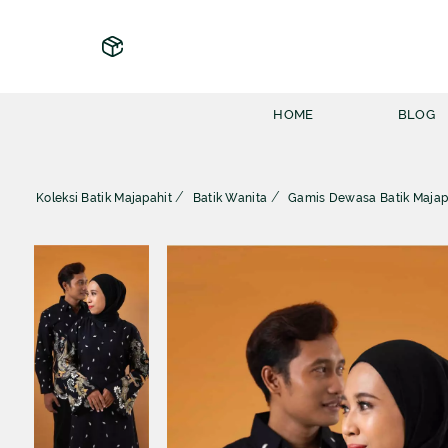
HOME
BLOG
Koleksi Batik Majapahit
Batik Wanita
Gamis Dewasa Batik Majapa
KOLEKSI BATIK MAJAPAHIT
INFO BATIK MAJAPAHIT
BATIK PRIA
FAQ
BATIK WANITA
INFORMASI UMUM
BATIK FURING
TIPS & TRIK
BATIK JAS
BATIK PASANGAN