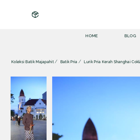
HOME
BLOG
Koleksi Batik Majapahit
Batik Pria
Lurik Pria Kerah Shanghai Cokl
KOLEKSI BATIK MAJAPAHIT
INFO BATIK MAJAPAHIT
BATIK PRIA
FAQ
BATIK WANITA
INFORMASI UMUM
BATIK FURING
TIPS & TRIK
BATIK JAS
BATIK PASANGAN