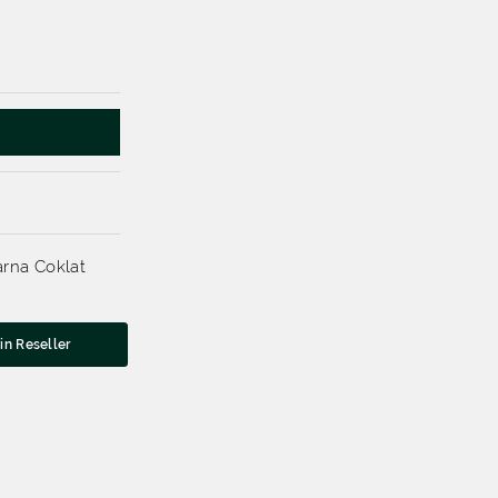
arna Coklat
in Reseller