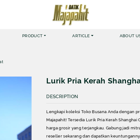
PRODUCT
ARTICLE
ABOUT U
at
MERK BATIK MAJAPAHIT
KEMEJA
Lurik Pria Kerah Shangha
MUSLIM NUR HAFID
BATIK 
DESCRIPTION
MUSLIM NUR AINI
BATIK 
KEMEJA ZIGGER
Lengkapi koleksi Toko Busana Anda dengan pro
Majapahit! Tersedia Lurik Pria Kerah Shanghai
KEMEJA YARDRISS
harga grosir yang terjangkau. Gabung jadi mitra
reseller sekarang dan dapatkan keuntunganny