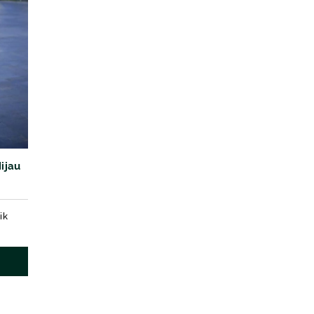
ijau
ik