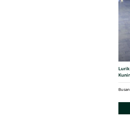
Lurik
Kuni
Busana