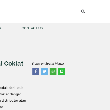
S
CONTACT US
 BATIK PRIA
i Coklat
Share on Social Media
LENGAN PANJANG
LENGAN PENDEK
duk dari Batik
 Coklat dengan
 distributor atau
a!