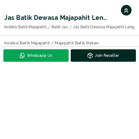
Jas Batik Dewasa Majapahit Lengan Pendek Furing Dormill 8122
Koleksi Batik Majapahit
Batik Jas
Jas Batik Dewasa Majapahit Lengan 
Koleksi Batik Majapahit / Majapahit Batik Rekan
Whatsapp Us
Join Reseller
Kontak Untuk Harga
DESCRIPTION
Jas Batik Dewasa Majapahit Lengan Pendek Furing Dormill 8122
ini adalah pilihan tepat untuk tampil formal namun tetap
mempertahankan nuansa etnik. Jas ini dirancang dengan detail
teliti, memadukan motif batik burung, bunga, dan daun dengan
potongan jas modern yang elegan. Dibuat dari bahan BSY Sutra