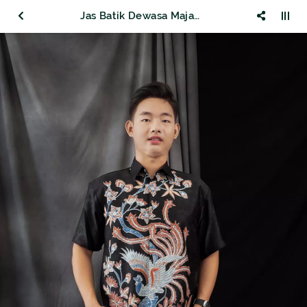
Jas Batik Dewasa Majapahit Lengan Pendek Furing Dormill 8122