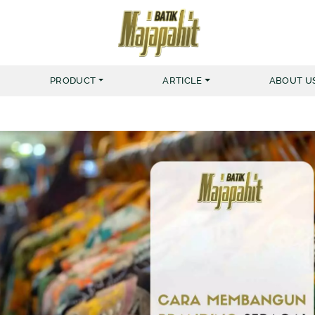
PRODUCT
ARTICLE
ABOUT U
MERK BATIK MAJAPAHIT
KEMEJA
MUSLIM NUR HAFID
BATIK 
MUSLIM NUR AINI
BATIK 
KEMEJA ZIGGER
KEMEJA YARDRISS