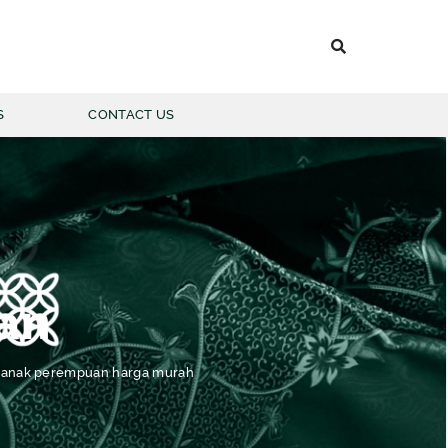
S
CONTACT US
 BATIK PRIA
LENGAN PANJANG
an
LENGAN PENDEK
ik anak perempuan harga murah