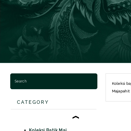
BATIK SERAGAM
BATIK ANAK
BAJU MUSLIM MAJAPAHIT
BAJU MUSLIM PRIA
BAJU MUSLIM WANITA
BAJU MUSLIM ANAK
Koleksi b
Majapahit
CATEGORY
Koleksi Batik Majapahit