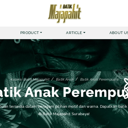
PRODUCT
ARTICLE
ABOUT U
MERK BATIK MAJAPAHIT
KEMEJA
MUSLIM NUR HAFID
BATIK 
Koleksi Batik Majapahit
Batik Anak
Batik Anak Perempuan
atik Anak Perempu
MUSLIM NUR AINI
BATIK 
KEMEJA ZIGGER
mpuan tersedia dalam beragam pilihan motif dan warna. Dapatkan bat
KEMEJA YARDRISS
di Batik Majapahit Surabaya!