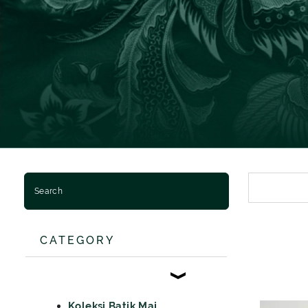
BATIK SERAGAM
BATIK ANAK
BAJU MUSLIM MAJAPAHIT
BAJU MUSLIM PRIA
BAJU MUSLIM WANITA
BAJU MUSLIM ANAK
CATEGORY
Koleksi Batik Majapahit