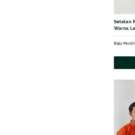
Setelan 
Warna Le
kain Mot
Baju Musli