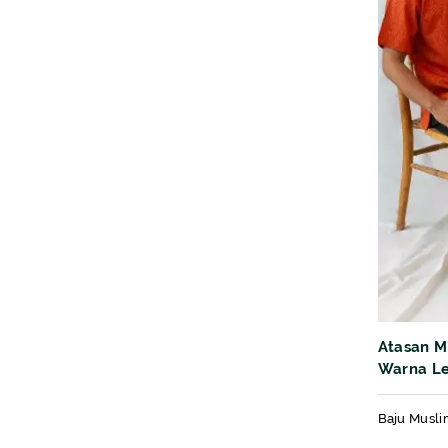
Atasan M
Warna L
kain Moti
Baju Musli