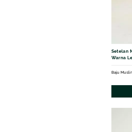
Setelan 
Warna L
Bordir M
Baju Musli