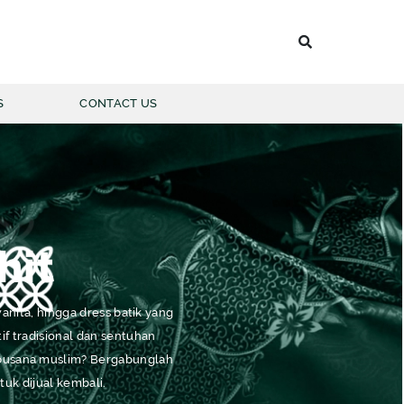
S
CONTACT US
 BATIK PRIA
LENGAN PANJANG
hit
LENGAN PENDEK
wanita, hingga dress batik yang
if tradisional dan sentuhan
n busana muslim? Bergabunglah
tuk dijual kembali.