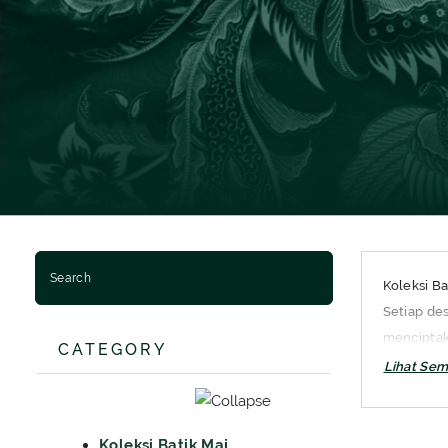
BATIK SERAGAM
BATIK ANAK
BAJU MUSLIM MAJAPAHIT
BAJU MUSLIM PRIA
BAJU MUSLIM WANITA
BAJU MUSLIM ANAK
Koleksi Ba
Setiap de
menciptak
CATEGORY
Majapahit
Koleksi Batik Majapahit