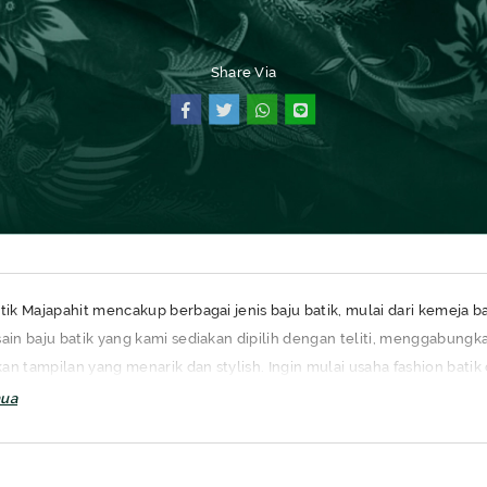
Share Via
SEMUA PRODUK
tik Majapahit mencakup berbagai jenis baju batik, mulai dari kemeja ba
sain baju batik yang kami sediakan dipilih dengan teliti, menggabung
an tampilan yang menarik dan stylish. Ingin mulai usaha fashion bati
 dan dapatkan harga produk yang lebih terjangkau untuk dijual kembal