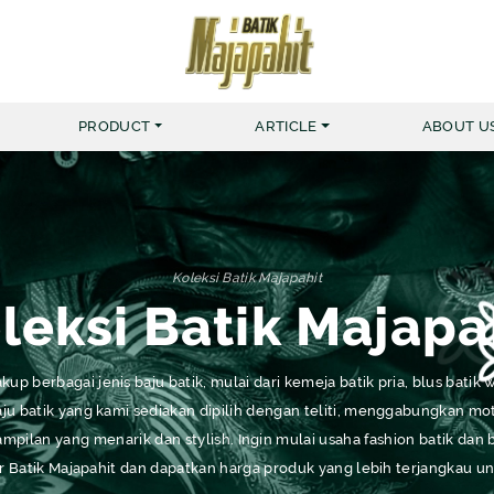
PRODUCT
ARTICLE
ABOUT U
MERK BATIK MAJAPAHIT
KEMEJA
Koleksi Batik Majapahit
MUSLIM NUR HAFID
BATIK 
leksi Batik Majapa
MUSLIM NUR AINI
BATIK 
up berbagai jenis baju batik, mulai dari kemeja batik pria, blus batik 
KEMEJA ZIGGER
u batik yang kami sediakan dipilih dengan teliti, menggabungkan mot
KEMEJA YARDRISS
pilan yang menarik dan stylish. Ingin mulai usaha fashion batik da
r Batik Majapahit dan dapatkan harga produk yang lebih terjangkau un