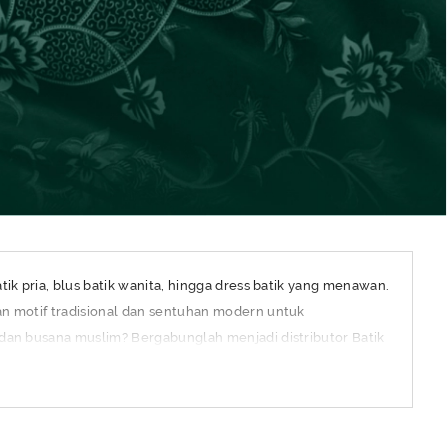
tik pria, blus batik wanita, hingga dress batik yang menawan.
kan motif tradisional dan sentuhan modern untuk
k dan busana muslim? Bergabunglah menjadi distributor Batik
i.